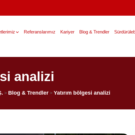
tlerimiz
Referanslarımız
Kariyer
Blog & Trendler
Sürdürülebi
si analizi
Ş.
Blog & Trendler
Yatırım bölgesi analizi
>
>