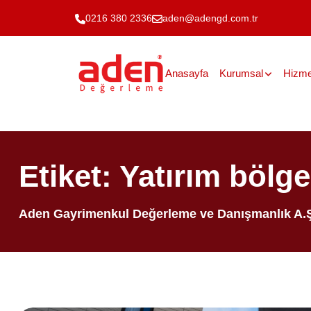
0216 380 2336
aden@adengd.com.tr
Anasayfa
Kurumsal
Hizme
Etiket:
Yatırım bölge
Aden Gayrimenkul Değerleme ve Danışmanlık A.