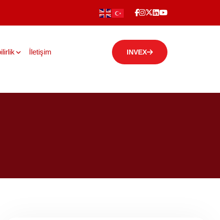
lirlik
İletişim
INVEX